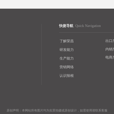
快捷导航
Quick Navigation
出口
了解荣昌
内销
研发能力
电商
生产能力
营销网络
认识辣根
原创声明：本网站所有图片均为实景拍摄或原创设计，如需使用请联系客服