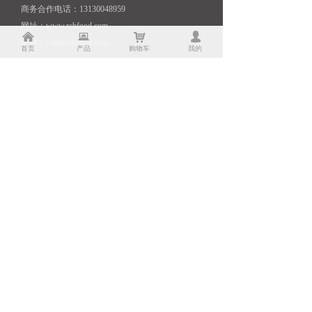
商务合作电话：13130048959
网址：www.rchfood.com
낀
뀵
낙
넙
邮箱：wlb@rchfood.com
首页
产品
购物车
我的
扫一扫，关注我们
快捷导航
Quick Navigation
出口产品
了解荣昌
内销产品
研发能力
电商产品