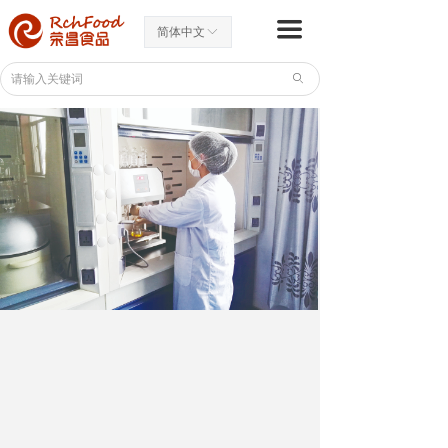
首页
끀
简体中文
ꀅ
走进荣昌
ꄙ
了解荣昌
ꄷ
研发能力
ꄷ
生产能力
ꄷ
营销网络
ꄷ
认识辣根
ꄷ
产品世界
出口产品
ꄷ
内销产品
ꄷ